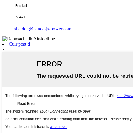
Post-d
Post-d
sheldon@panda-js-power.com
Cuir post-d
x