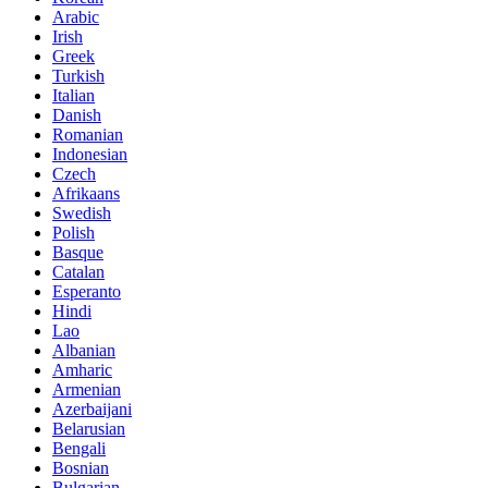
Arabic
Irish
Greek
Turkish
Italian
Danish
Romanian
Indonesian
Czech
Afrikaans
Swedish
Polish
Basque
Catalan
Esperanto
Hindi
Lao
Albanian
Amharic
Armenian
Azerbaijani
Belarusian
Bengali
Bosnian
Bulgarian