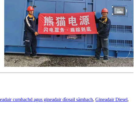
eadair cumhachd agus gineadair dìosail sàmhach
,
Gineadair Diesel
,