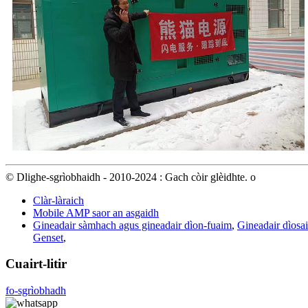
© Dlighe-sgrìobhaidh - 2010-2024 : Gach còir glèidhte. o
Clàr-làraich
Mobile AMP saor an asgaidh
Gineadair sàmhach agus gineadair dìon-fuaim
,
Gineadair dìosai
Genset
,
Cuairt-litir
fo-sgrìobhadh