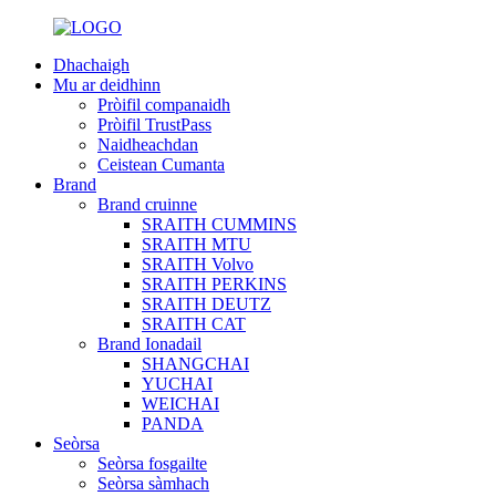
Dhachaigh
Mu ar deidhinn
Pròifil companaidh
Pròifil TrustPass
Naidheachdan
Ceistean Cumanta
Brand
Brand cruinne
SRAITH CUMMINS
SRAITH MTU
SRAITH Volvo
SRAITH PERKINS
SRAITH DEUTZ
SRAITH CAT
Brand Ionadail
SHANGCHAI
YUCHAI
WEICHAI
PANDA
Seòrsa
Seòrsa fosgailte
Seòrsa sàmhach