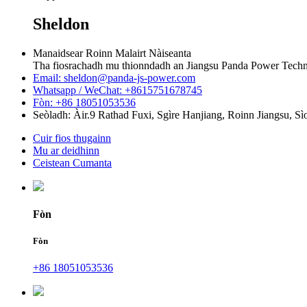
Sheldon
Manaidsear Roinn Malairt Nàiseanta
Tha fiosrachadh mu thionndadh an Jiangsu Panda Power Techn
Email: sheldon@panda-js-power.com
Whatsapp / WeChat: +8615751678745
Fòn: +86 18051053536
Seòladh: Àir.9 Rathad Fuxi, Sgìre Hanjiang, Roinn Jiangsu, Sì
Cuir fios thugainn
Mu ar deidhinn
Ceistean Cumanta
Fòn
Fòn
+86 18051053536