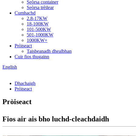
Seòrsa container
Seòrsa trèilear
Cumhachd
2.8-17KW
18-100KW
101-500KW
501-1000KW
1000KW+
Pròiseact
Taisbeanadh dhealbhan
Cuir fios thugainn
English
Dhachaigh
Pròiseact
Pròiseact
Fios air ais bho luchd-cleachdaidh