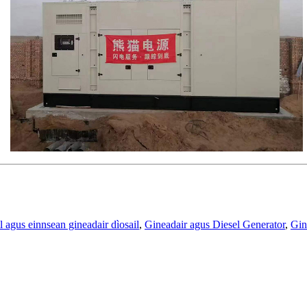
l agus einnsean gineadair dìosail
,
Gineadair agus Diesel Generator
,
Gin