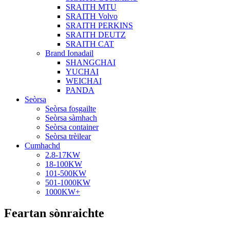
SRAITH MTU
SRAITH Volvo
SRAITH PERKINS
SRAITH DEUTZ
SRAITH CAT
Brand Ionadail
SHANGCHAI
YUCHAI
WEICHAI
PANDA
Seòrsa
Seòrsa fosgailte
Seòrsa sàmhach
Seòrsa container
Seòrsa trèilear
Cumhachd
2.8-17KW
18-100KW
101-500KW
501-1000KW
1000KW+
Feartan sònraichte