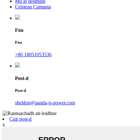
Mu ar deidhinn
Ceistean Cumanta
Fòn
Fòn
+86 18051053536
Post-d
Post-d
sheldon@panda-js-power.com
Cuir post-d
x