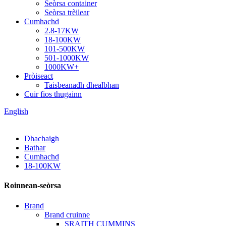
Seòrsa container
Seòrsa trèilear
Cumhachd
2.8-17KW
18-100KW
101-500KW
501-1000KW
1000KW+
Pròiseact
Taisbeanadh dhealbhan
Cuir fios thugainn
English
Dhachaigh
Bathar
Cumhachd
18-100KW
Roinnean-seòrsa
Brand
Brand cruinne
SRAITH CUMMINS