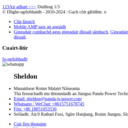
1
2
3
Air adhart >
>>
Duilleag 1/3
© Dlighe-sgrìobhaidh - 2010-2024 : Gach còir glèidhte. o
Clàr-làraich
Mobile AMP saor an asgaidh
Gineadair cumhachd agus gineadair dìosail sàmhach
,
Gineadair
dìosail
,
Cuairt-litir
fo-sgrìobhadh
Sheldon
Manaidsear Roinn Malairt Nàiseanta
Tha fiosrachadh mu thionndadh an Jiangsu Panda Power Techn
Email: sheldon@panda-js-power.com
Whatsapp / WeChat: +8615751678745
Fòn: +86 18051053536
Seòladh: Àir.9 Rathad Fuxi, Sgìre Hanjiang, Roinn Jiangsu, Sì
Cuir fios thugainn