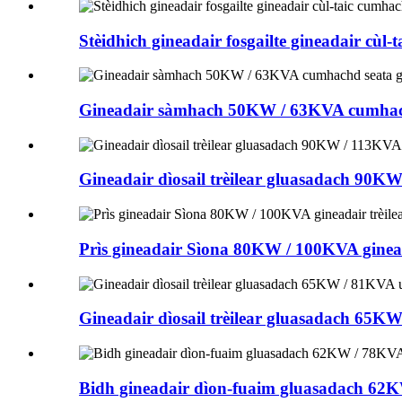
Stèidhich gineadair fosgailte gineadair cù
Gineadair sàmhach 50KW / 63KVA cumhachd 
Gineadair dìosail trèilear gluasadach 90K
Prìs gineadair Sìona 80KW / 100KVA ginead
Gineadair dìosail trèilear gluasadach 65KW
Bidh gineadair dìon-fuaim gluasadach 62KW 