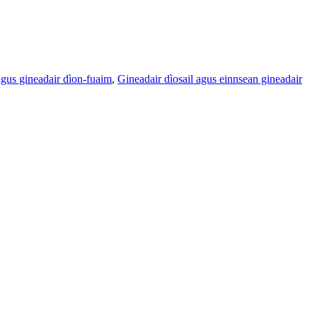
gus gineadair dìon-fuaim
,
Gineadair dìosail agus einnsean gineadair