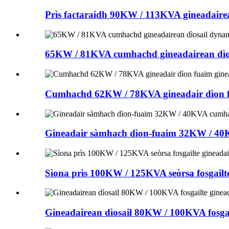
Prìs factaraidh 90KW / 113KVA gineadairea
65KW / 81KVA cumhachd gineadairean dìosa
Cumhachd 62KW / 78KVA gineadair dìon fua
Gineadair sàmhach dìon-fuaim 32KW / 40K
Sìona prìs 100KW / 125KVA seòrsa fosgailte
Gineadairean dìosail 80KW / 100KVA fosgailt