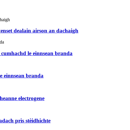
nset dealain airson an dachaigh
 cumhachd le einnsean branda
e einnsean branda
heanne electrogene
dach prìs stèidhichte