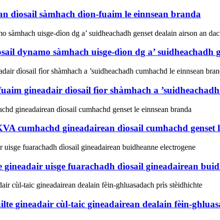
n dìosail sàmhach dìon-fuaim le einnsean branda
il dynamo sàmhach uisge-dìon dg a’ suidheachadh ge
im gineadair dìosail fìor shàmhach a ’suidheachadh
VA cumhachd gineadairean dìosail cumhachd genset l
 gineadair uisge fuarachadh dìosail gineadairean buid
e gineadair cùl-taic gineadairean dealain fèin-ghluasa