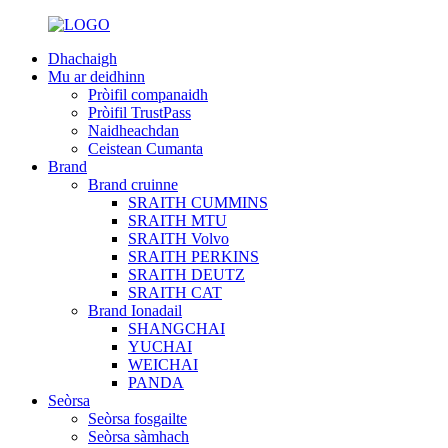
Dhachaigh
Mu ar deidhinn
Pròifil companaidh
Pròifil TrustPass
Naidheachdan
Ceistean Cumanta
Brand
Brand cruinne
SRAITH CUMMINS
SRAITH MTU
SRAITH Volvo
SRAITH PERKINS
SRAITH DEUTZ
SRAITH CAT
Brand Ionadail
SHANGCHAI
YUCHAI
WEICHAI
PANDA
Seòrsa
Seòrsa fosgailte
Seòrsa sàmhach