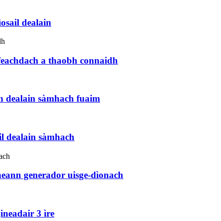
osail dealain
feachdach a thaobh connaidh
dh dealain sàmhach fuaim
il dealain sàmhach
dheann generador uisge-dìonach
neadair 3 ìre