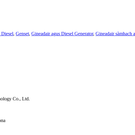
 Diesel
,
Genset
,
Gineadair agus Diesel Generator
,
Gineadair sàmhach a
ology Co., Ltd.
ona