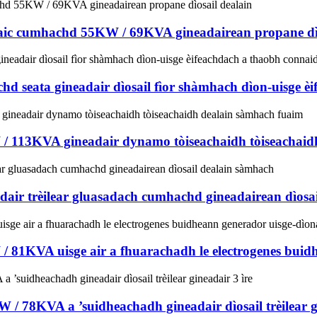
l-taic cumhachd 55KW / 69KVA gineadairean propane dì
seata gineadair dìosail fìor shàmhach dìon-uisge èi
W / 113KVA gineadair dynamo tòiseachaidh tòiseachai
air trèilear gluasadach cumhachd gineadairean dìosa
 / 81KVA uisge air a fhuarachadh le electrogenes bui
/ 78KVA a ’suidheachadh gineadair dìosail trèilear gi