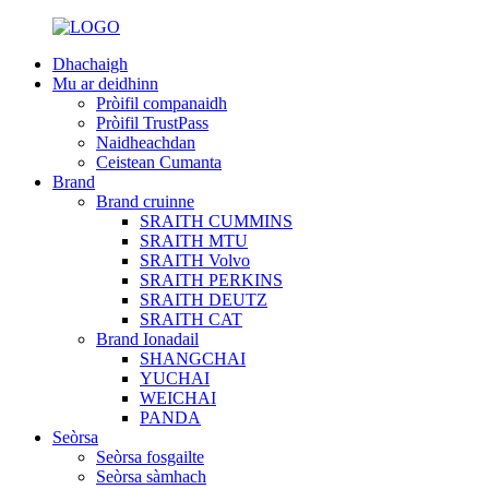
Dhachaigh
Mu ar deidhinn
Pròifil companaidh
Pròifil TrustPass
Naidheachdan
Ceistean Cumanta
Brand
Brand cruinne
SRAITH CUMMINS
SRAITH MTU
SRAITH Volvo
SRAITH PERKINS
SRAITH DEUTZ
SRAITH CAT
Brand Ionadail
SHANGCHAI
YUCHAI
WEICHAI
PANDA
Seòrsa
Seòrsa fosgailte
Seòrsa sàmhach