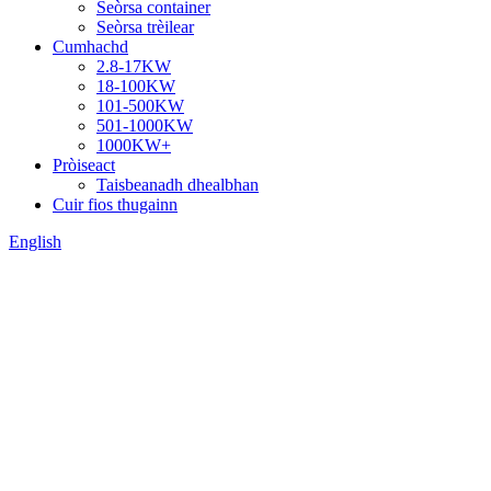
Seòrsa container
Seòrsa trèilear
Cumhachd
2.8-17KW
18-100KW
101-500KW
501-1000KW
1000KW+
Pròiseact
Taisbeanadh dhealbhan
Cuir fios thugainn
English