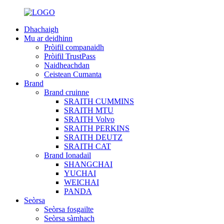
Dhachaigh
Mu ar deidhinn
Pròifil companaidh
Pròifil TrustPass
Naidheachdan
Ceistean Cumanta
Brand
Brand cruinne
SRAITH CUMMINS
SRAITH MTU
SRAITH Volvo
SRAITH PERKINS
SRAITH DEUTZ
SRAITH CAT
Brand Ionadail
SHANGCHAI
YUCHAI
WEICHAI
PANDA
Seòrsa
Seòrsa fosgailte
Seòrsa sàmhach