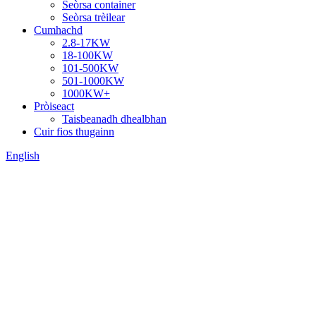
Seòrsa container
Seòrsa trèilear
Cumhachd
2.8-17KW
18-100KW
101-500KW
501-1000KW
1000KW+
Pròiseact
Taisbeanadh dhealbhan
Cuir fios thugainn
English