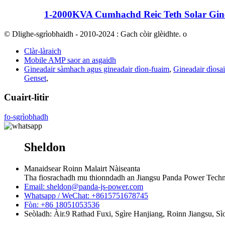
1-2000KVA Cumhachd Reic Teth Solar Gine
© Dlighe-sgrìobhaidh - 2010-2024 : Gach còir glèidhte. o
Clàr-làraich
Mobile AMP saor an asgaidh
Gineadair sàmhach agus gineadair dìon-fuaim
,
Gineadair dìosai
Genset
,
Cuairt-litir
fo-sgrìobhadh
Sheldon
Manaidsear Roinn Malairt Nàiseanta
Tha fiosrachadh mu thionndadh an Jiangsu Panda Power Techn
Email: sheldon@panda-js-power.com
Whatsapp / WeChat: +8615751678745
Fòn: +86 18051053536
Seòladh: Àir.9 Rathad Fuxi, Sgìre Hanjiang, Roinn Jiangsu, Sì