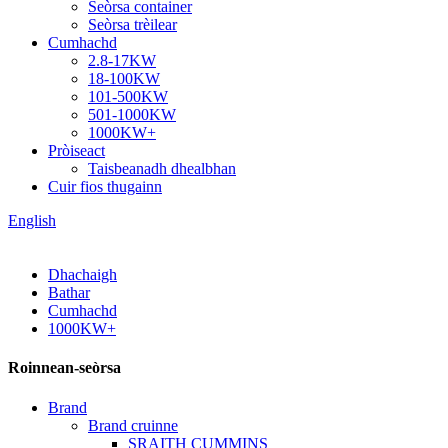
Seòrsa container
Seòrsa trèilear
Cumhachd
2.8-17KW
18-100KW
101-500KW
501-1000KW
1000KW+
Pròiseact
Taisbeanadh dhealbhan
Cuir fios thugainn
English
Dhachaigh
Bathar
Cumhachd
1000KW+
Roinnean-seòrsa
Brand
Brand cruinne
SRAITH CUMMINS