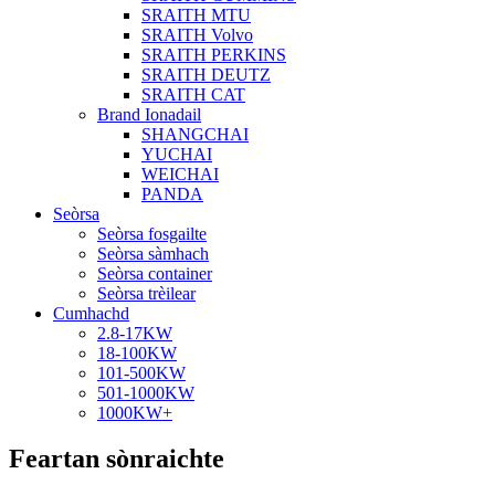
SRAITH MTU
SRAITH Volvo
SRAITH PERKINS
SRAITH DEUTZ
SRAITH CAT
Brand Ionadail
SHANGCHAI
YUCHAI
WEICHAI
PANDA
Seòrsa
Seòrsa fosgailte
Seòrsa sàmhach
Seòrsa container
Seòrsa trèilear
Cumhachd
2.8-17KW
18-100KW
101-500KW
501-1000KW
1000KW+
Feartan sònraichte