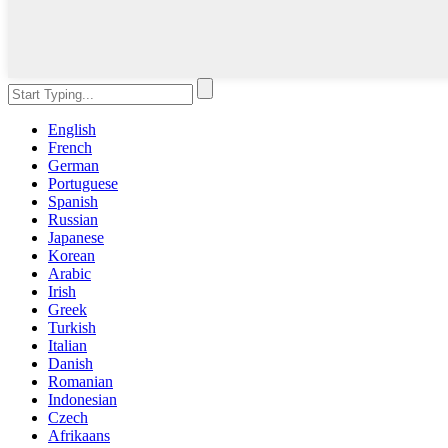
English
French
German
Portuguese
Spanish
Russian
Japanese
Korean
Arabic
Irish
Greek
Turkish
Italian
Danish
Romanian
Indonesian
Czech
Afrikaans