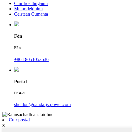
Cuir fios thugainn
Mu ar deidhinn
Ceistean Cumanta
Fòn
Fòn
+86 18051053536
Post-d
Post-d
sheldon@panda-js-power.com
Cuir post-d
x