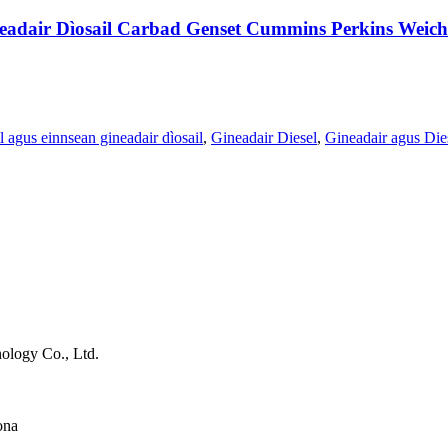
adair Dìosail Carbad Genset Cummins Perkins Weich
l agus einnsean gineadair dìosail
,
Gineadair Diesel
,
Gineadair agus Die
ology Co., Ltd.
ona