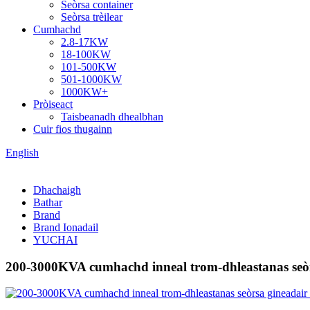
Seòrsa container
Seòrsa trèilear
Cumhachd
2.8-17KW
18-100KW
101-500KW
501-1000KW
1000KW+
Pròiseact
Taisbeanadh dhealbhan
Cuir fios thugainn
English
Dhachaigh
Bathar
Brand
Brand Ionadail
YUCHAI
200-3000KVA cumhachd inneal trom-dhleastanas seòrs