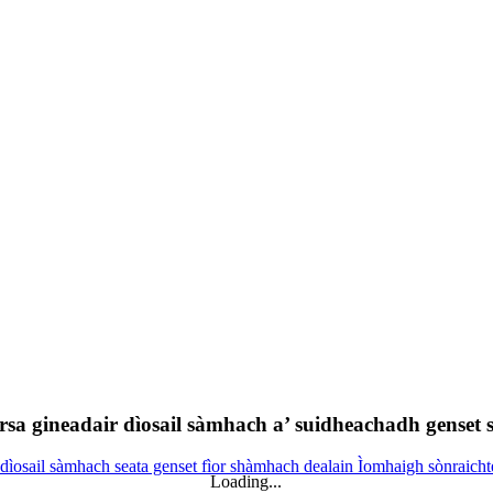
a gineadair dìosail sàmhach a’ suidheachadh genset 
Loading...