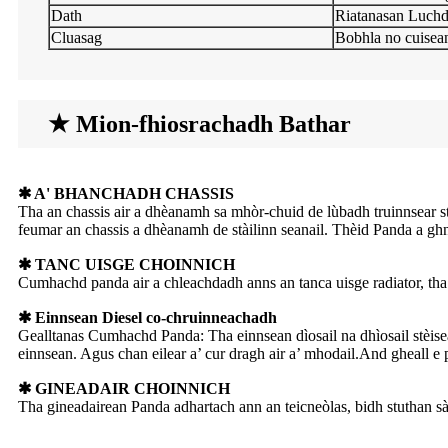
Dath
Riatanasan Luch
Cluasag
Bobhla no cuisea
★ Mion-fhiosrachadh Bathar
✱ A' BHANCHADH CHASSIS
Tha an chassis air a dhèanamh sa mhòr-chuid de lùbadh truinnsear s
feumar an chassis a dhèanamh de stàilinn seanail. Thèid Panda a gh
✱ TANC UISGE CHOINNICH
Cumhachd panda air a chleachdadh anns an tanca uisge radiator, tha 
✱ Einnsean Diesel co-chruinneachadh
Gealltanas Cumhachd Panda: Tha einnsean dìosail na dhìosail stèis
einnsean. Agus chan eilear a’ cur dragh air a’ mhodail.And gheall e
✱ GINEADAIR CHOINNICH
Tha gineadairean Panda adhartach ann an teicneòlas, bidh stuthan s