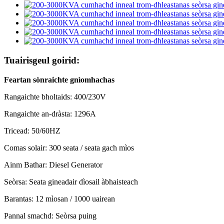
Tuairisgeul goirid:
Feartan sònraichte gnìomhachas
Rangaichte bholtaids: 400/230V
Rangaichte an-dràsta: 1296A
Tricead: 50/60HZ
Comas solair: 300 seata / seata gach mìos
Ainm Bathar: Diesel Generator
Seòrsa: Seata gineadair dìosail àbhaisteach
Barantas: 12 mìosan / 1000 uairean
Pannal smachd: Seòrsa puing