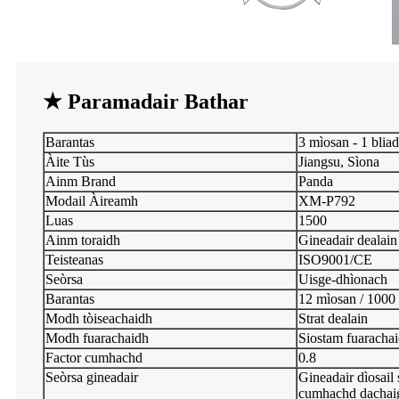
★ Paramadair Bathar
Barantas
3 mìosan - 1 blia
Àite Tùs
Jiangsu, Sìona
Ainm Brand
Panda
Modail Àireamh
XM-P792
Luas
1500
Ainm toraidh
Gineadair dealain
Teisteanas
ISO9001/CE
Seòrsa
Uisge-dhìonach
Barantas
12 mìosan / 1000 
Modh tòiseachaidh
Strat dealain
Modh fuarachaidh
Siostam fuarachai
Factor cumhachd
0.8
Seòrsa gineadair
Gineadair dìosail
cumhachd dachai