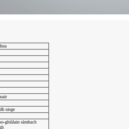
dhna
uair
dh uisge
 so-ghiùlain sàmhach
gh