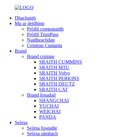
Dhachaigh
Mu ar deidhinn
Pròifil companaidh
Pròifil TrustPass
Naidheachdan
Ceistean Cumanta
Brand
Brand cruinne
SRAITH CUMMINS
SRAITH MTU
SRAITH Volvo
SRAITH PERKINS
SRAITH DEUTZ
SRAITH CAT
Brand Ionadail
SHANGCHAI
YUCHAI
WEICHAI
PANDA
Seòrsa
Seòrsa fosgailte
Seòrsa sàmhach