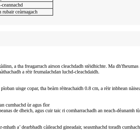
d-ceannachd
n rubair ceàrnagach
tàilinn, a tha freagarrach airson cleachdadh stèidhichte. Ma dh'fheuma
nàthachadh a rèir feumalachdan luchd-cleachdaidh.
pìoban uisge copar, tha beàrn rèiteachaidh 0.8 cm, a rèir inbhean nàis
ean cumhachd ùr agus fìor
 peanas de dheich, agus cuir taic ri comharrachadh an neach-dèanamh tùs
àr-mhath a’ dearbhadh càileachd gineadair, seasmhachd toradh cumhachd