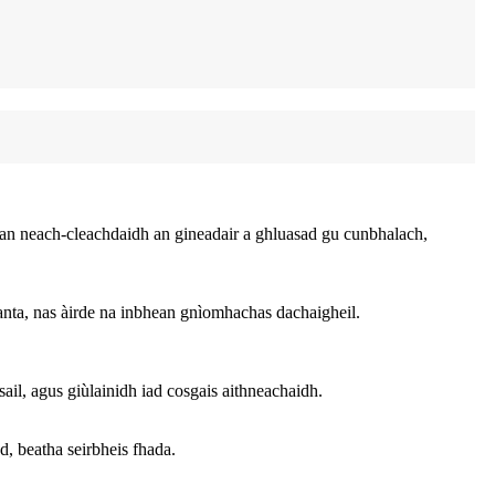
s an neach-cleachdaidh an gineadair a ghluasad gu cunbhalach,
eanta, nas àirde na inbhean gnìomhachas dachaigheil.
ail, agus giùlainidh iad cosgais aithneachaidh.
, beatha seirbheis fhada.